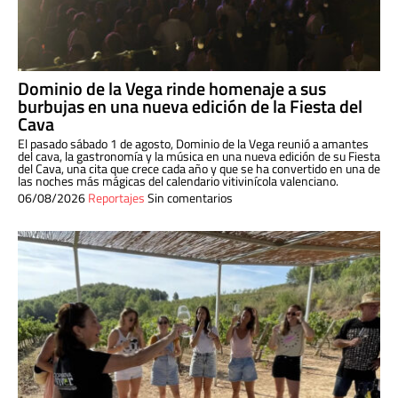
Dominio de la Vega rinde homenaje a sus
burbujas en una nueva edición de la Fiesta del
Cava
El pasado sábado 1 de agosto, Dominio de la Vega reunió a amantes
del cava, la gastronomía y la música en una nueva edición de su Fiesta
del Cava, una cita que crece cada año y que se ha convertido en una de
las noches más mágicas del calendario vitivinícola valenciano.
06/08/2026
Reportajes
Sin comentarios