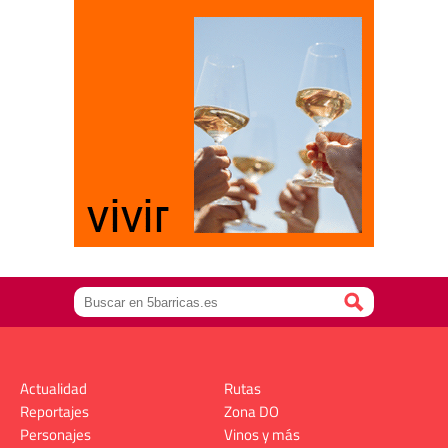
Actualidad
Rutas
Reportajes
Zona DO
Personajes
Vinos y más