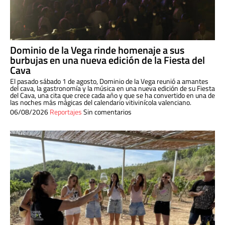
Dominio de la Vega rinde homenaje a sus
burbujas en una nueva edición de la Fiesta del
Cava
El pasado sábado 1 de agosto, Dominio de la Vega reunió a amantes
del cava, la gastronomía y la música en una nueva edición de su Fiesta
del Cava, una cita que crece cada año y que se ha convertido en una de
las noches más mágicas del calendario vitivinícola valenciano.
06/08/2026
Reportajes
Sin comentarios