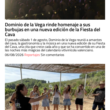
Dominio de la Vega rinde homenaje a sus
burbujas en una nueva edición de la Fiesta del
Cava
El pasado sábado 1 de agosto, Dominio de la Vega reunió a amantes
del cava, la gastronomía y la música en una nueva edición de su Fiesta
del Cava, una cita que crece cada año y que se ha convertido en una de
las noches más mágicas del calendario vitivinícola valenciano.
06/08/2026
Reportajes
Sin comentarios