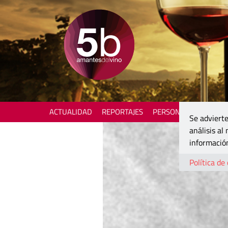
ACTUALIDAD
REPORTAJES
PERSONAJES
ENOTU
Se advierte
análisis al
información
Política de