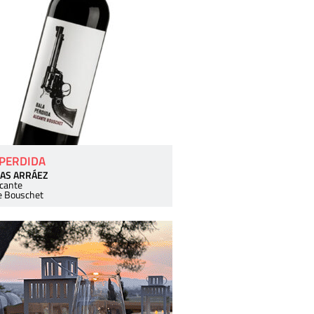
 PERDIDA
AS ARRÁEZ
icante
e Bouschet