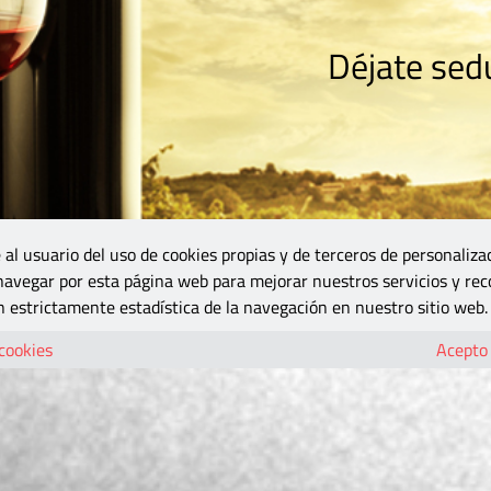
Déjate sedu
RISMO
ZONA DO
VINOS Y MÁS
GASTRONOMÍA
BLOGS
5B
 al usuario del uso de cookies propias y de terceros de personaliza
 navegar por esta página web para mejorar nuestros servicios y rec
 estrictamente estadística de la navegación en nuestro sitio web.
 cookies
Acepto