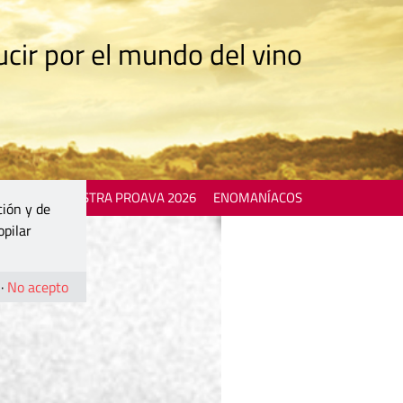
cir por el mundo del vino
 EVENTS
MOSTRA PROAVA 2026
ENOMANÍACOS
ción y de
opilar
·
No acepto