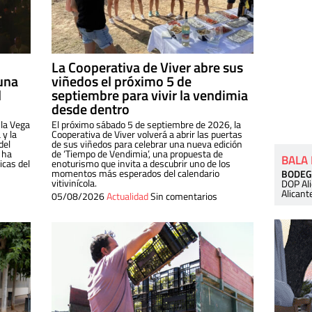
La Cooperativa de Viver abre sus
una
viñedos el próximo 5 de
l
septiembre para vivir la vendimia
desde dentro
 la Vega
El próximo sábado 5 de septiembre de 2026, la
 y la
Cooperativa de Viver volverá a abrir las puertas
del
de sus viñedos para celebrar una nueva edición
 ha
de ‘Tiempo de Vendimia’, una propuesta de
BALA
cas del
enoturismo que invita a descubrir uno de los
momentos más esperados del calendario
BODEG
vitivinícola.
DOP Al
Alicant
05/08/2026
Actualidad
Sin comentarios