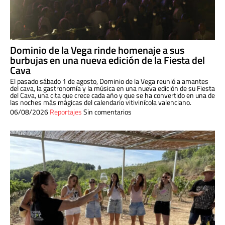
Dominio de la Vega rinde homenaje a sus
burbujas en una nueva edición de la Fiesta del
Cava
El pasado sábado 1 de agosto, Dominio de la Vega reunió a amantes
del cava, la gastronomía y la música en una nueva edición de su Fiesta
del Cava, una cita que crece cada año y que se ha convertido en una de
las noches más mágicas del calendario vitivinícola valenciano.
06/08/2026
Reportajes
Sin comentarios