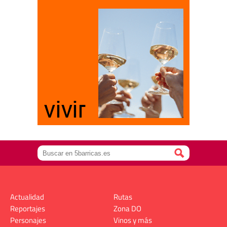
Actualidad
Rutas
Reportajes
Zona DO
Personajes
Vinos y más