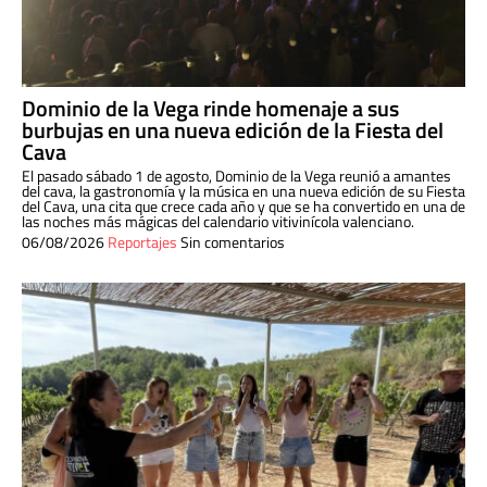
Dominio de la Vega rinde homenaje a sus
burbujas en una nueva edición de la Fiesta del
Cava
El pasado sábado 1 de agosto, Dominio de la Vega reunió a amantes
del cava, la gastronomía y la música en una nueva edición de su Fiesta
del Cava, una cita que crece cada año y que se ha convertido en una de
las noches más mágicas del calendario vitivinícola valenciano.
06/08/2026
Reportajes
Sin comentarios