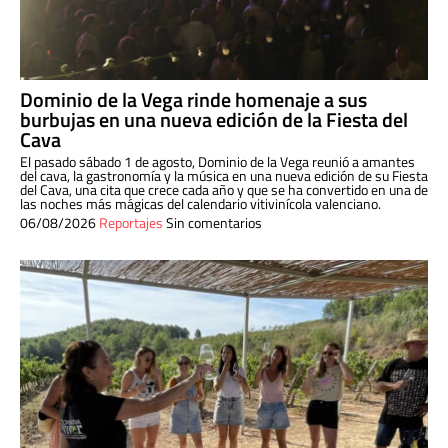
Dominio de la Vega rinde homenaje a sus
burbujas en una nueva edición de la Fiesta del
Cava
El pasado sábado 1 de agosto, Dominio de la Vega reunió a amantes
del cava, la gastronomía y la música en una nueva edición de su Fiesta
del Cava, una cita que crece cada año y que se ha convertido en una de
las noches más mágicas del calendario vitivinícola valenciano.
06/08/2026
Reportajes
Sin comentarios