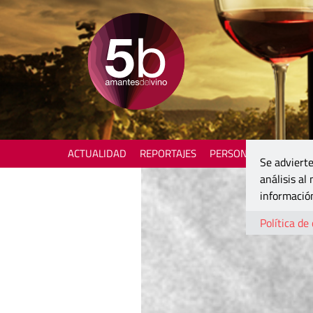
ACTUALIDAD
REPORTAJES
PERSONAJES
ENOTU
Se advierte
análisis al
información
Política de