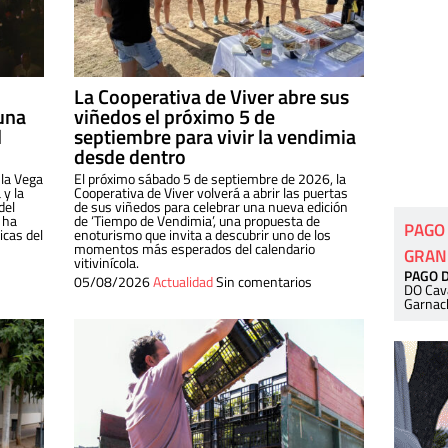
La Cooperativa de Viver abre sus
una
viñedos el próximo 5 de
l
septiembre para vivir la vendimia
desde dentro
 la Vega
El próximo sábado 5 de septiembre de 2026, la
 y la
Cooperativa de Viver volverá a abrir las puertas
del
de sus viñedos para celebrar una nueva edición
 ha
de ‘Tiempo de Vendimia’, una propuesta de
PAGO
cas del
enoturismo que invita a descubrir uno de los
momentos más esperados del calendario
GRAN
vitivinícola.
PAGO 
05/08/2026
Actualidad
Sin comentarios
DO Cav
Garnac