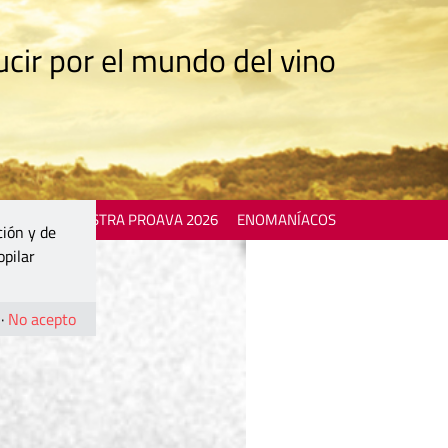
cir por el mundo del vino
 EVENTS
MOSTRA PROAVA 2026
ENOMANÍACOS
ción y de
opilar
·
No acepto