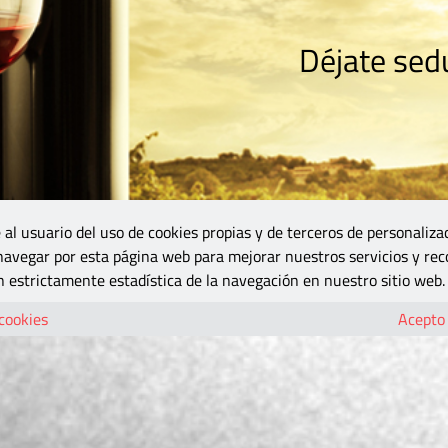
Déjate sedu
RISMO
ZONA DO
VINOS Y MÁS
GASTRONOMÍA
BLOGS
5B
 al usuario del uso de cookies propias y de terceros de personaliza
 navegar por esta página web para mejorar nuestros servicios y rec
 estrictamente estadística de la navegación en nuestro sitio web.
 cookies
Acepto