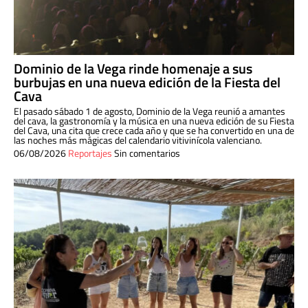
Dominio de la Vega rinde homenaje a sus
burbujas en una nueva edición de la Fiesta del
Cava
El pasado sábado 1 de agosto, Dominio de la Vega reunió a amantes
del cava, la gastronomía y la música en una nueva edición de su Fiesta
del Cava, una cita que crece cada año y que se ha convertido en una de
las noches más mágicas del calendario vitivinícola valenciano.
06/08/2026
Reportajes
Sin comentarios