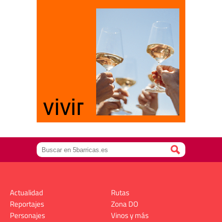
Actualidad
Rutas
Reportajes
Zona DO
Personajes
Vinos y más