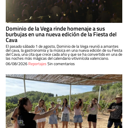
Dominio de la Vega rinde homenaje a sus
burbujas en una nueva edición de la Fiesta del
Cava
El pasado sábado 1 de agosto, Dominio de la Vega reunió a amantes
del cava, la gastronomía y la música en una nueva edición de su Fiesta
del Cava, una cita que crece cada año y que se ha convertido en una de
las noches más mágicas del calendario vitivinícola valenciano.
06/08/2026
Reportajes
Sin comentarios