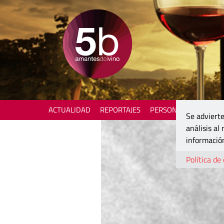
ACTUALIDAD
REPORTAJES
PERSONAJES
ENOTU
Se advierte
análisis al
información
Política de