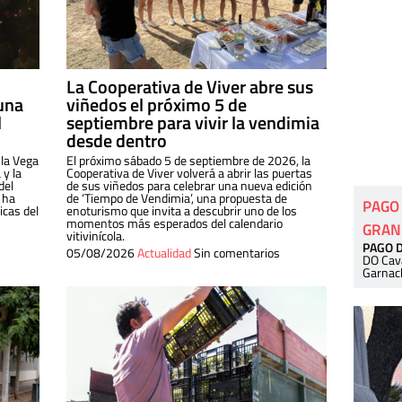
La Cooperativa de Viver abre sus
una
viñedos el próximo 5 de
l
septiembre para vivir la vendimia
desde dentro
 la Vega
El próximo sábado 5 de septiembre de 2026, la
 y la
Cooperativa de Viver volverá a abrir las puertas
del
de sus viñedos para celebrar una nueva edición
 ha
de ‘Tiempo de Vendimia’, una propuesta de
PAGO
cas del
enoturismo que invita a descubrir uno de los
momentos más esperados del calendario
GRAN
vitivinícola.
PAGO 
05/08/2026
Actualidad
Sin comentarios
DO Cav
Garnac