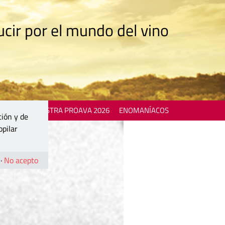
cir por el mundo del vino
 EVENTS
MOSTRA PROAVA 2026
ENOMANÍACOS
ción y de
opilar
·
No acepto