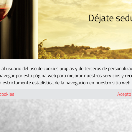
Déjate sedu
RISMO
ZONA DO
VINOS Y MÁS
GASTRONOMÍA
BLOGS
5B
 al usuario del uso de cookies propias y de terceros de personaliza
 navegar por esta página web para mejorar nuestros servicios y rec
 estrictamente estadística de la navegación en nuestro sitio web.
 cookies
Acepto