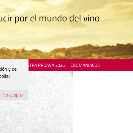
cir por el mundo del vino
 EVENTS
MOSTRA PROAVA 2026
ENOMANÍACOS
ción y de
opilar
·
No acepto