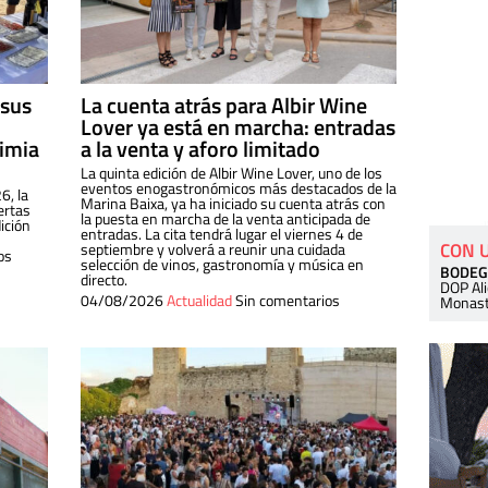
 sus
La cuenta atrás para Albir Wine
Lover ya está en marcha: entradas
dimia
a la venta y aforo limitado
La quinta edición de Albir Wine Lover, uno de los
eventos enogastronómicos más destacados de la
6, la
Marina Baixa, ya ha iniciado su cuenta atrás con
ertas
la puesta en marcha de la venta anticipada de
ición
entradas. La cita tendrá lugar el viernes 4 de
CON 
septiembre y volverá a reunir una cuidada
os
selección de vinos, gastronomía y música en
BODEG
directo.
DOP Al
04/08/2026
Actualidad
Sin comentarios
Monast