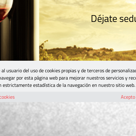
Déjate sedu
RISMO
ZONA DO
VINOS Y MÁS
GASTRONOMÍA
BLOGS
5B
 al usuario del uso de cookies propias y de terceros de personaliza
 navegar por esta página web para mejorar nuestros servicios y rec
 estrictamente estadística de la navegación en nuestro sitio web.
 cookies
Acepto