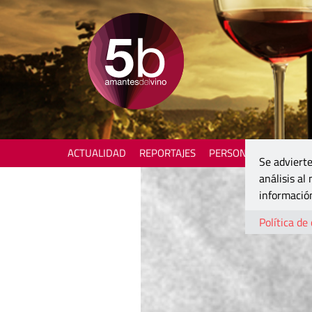
ACTUALIDAD
REPORTAJES
PERSONAJES
ENOTU
Se advierte
análisis al
información
Política de