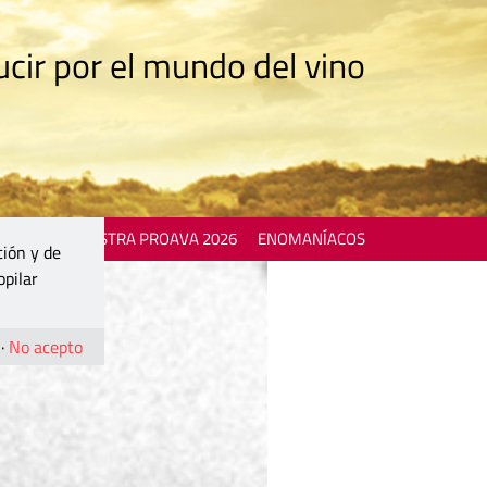
cir por el mundo del vino
 EVENTS
MOSTRA PROAVA 2026
ENOMANÍACOS
ción y de
opilar
·
No acepto