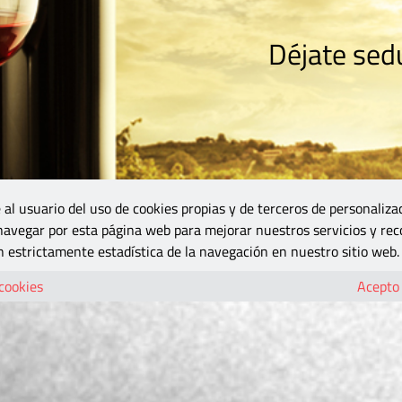
Déjate sedu
RISMO
ZONA DO
VINOS Y MÁS
GASTRONOMÍA
BLOGS
5B
 al usuario del uso de cookies propias y de terceros de personaliza
 navegar por esta página web para mejorar nuestros servicios y rec
 estrictamente estadística de la navegación en nuestro sitio web.
 cookies
Acepto