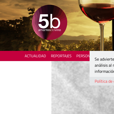
ACTUALIDAD
REPORTAJES
PERSONAJES
ENOTU
Se advierte
análisis al
información
Política de