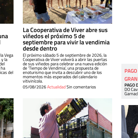
La Cooperativa de Viver abre sus
una
viñedos el próximo 5 de
l
septiembre para vivir la vendimia
desde dentro
 la Vega
El próximo sábado 5 de septiembre de 2026, la
 y la
Cooperativa de Viver volverá a abrir las puertas
del
de sus viñedos para celebrar una nueva edición
 ha
de ‘Tiempo de Vendimia’, una propuesta de
PAGO
cas del
enoturismo que invita a descubrir uno de los
momentos más esperados del calendario
GRAN
vitivinícola.
PAGO 
05/08/2026
Actualidad
Sin comentarios
DO Cav
Garnac