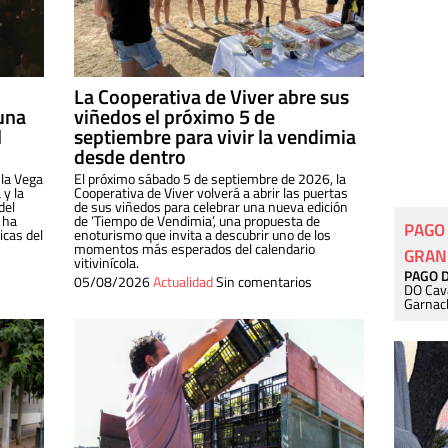
La Cooperativa de Viver abre sus
una
viñedos el próximo 5 de
l
septiembre para vivir la vendimia
desde dentro
 la Vega
El próximo sábado 5 de septiembre de 2026, la
 y la
Cooperativa de Viver volverá a abrir las puertas
del
de sus viñedos para celebrar una nueva edición
 ha
de ‘Tiempo de Vendimia’, una propuesta de
PAGO
cas del
enoturismo que invita a descubrir uno de los
momentos más esperados del calendario
GRAN
vitivinícola.
PAGO 
05/08/2026
Actualidad
Sin comentarios
DO Cav
Garnac