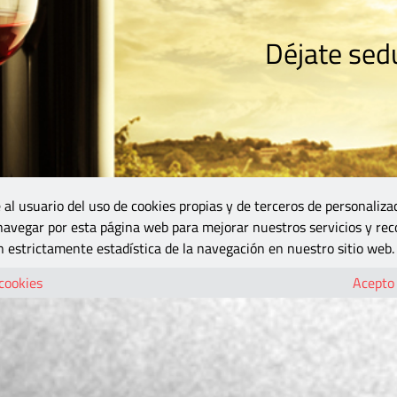
Déjate sedu
RISMO
ZONA DO
VINOS Y MÁS
GASTRONOMÍA
BLOGS
5B
 al usuario del uso de cookies propias y de terceros de personaliza
 navegar por esta página web para mejorar nuestros servicios y rec
 estrictamente estadística de la navegación en nuestro sitio web.
 cookies
Acepto