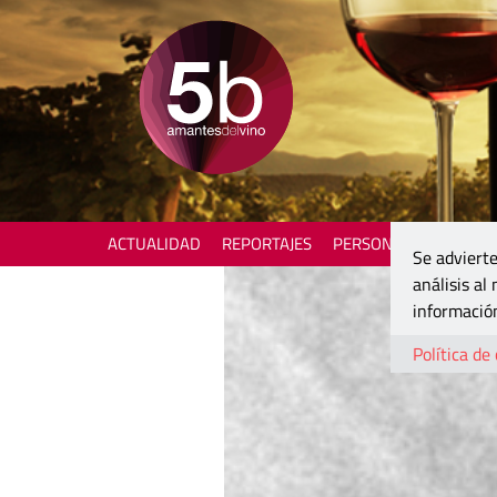
ACTUALIDAD
REPORTAJES
PERSONAJES
ENOTU
Se advierte
análisis al
información
Política de