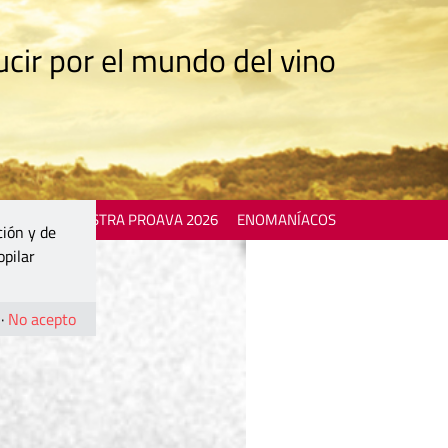
cir por el mundo del vino
 EVENTS
MOSTRA PROAVA 2026
ENOMANÍACOS
ción y de
opilar
·
No acepto