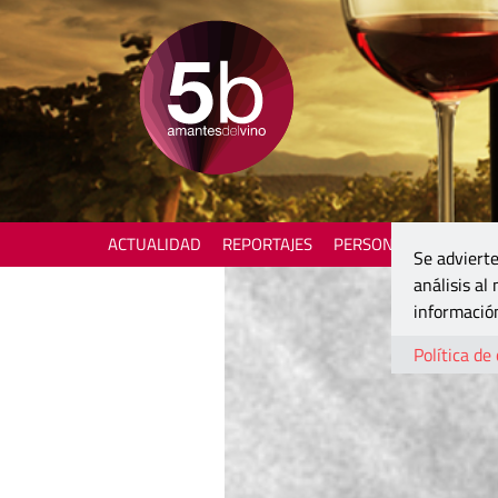
ACTUALIDAD
REPORTAJES
PERSONAJES
ENOTU
Se advierte
análisis al
información
Política de