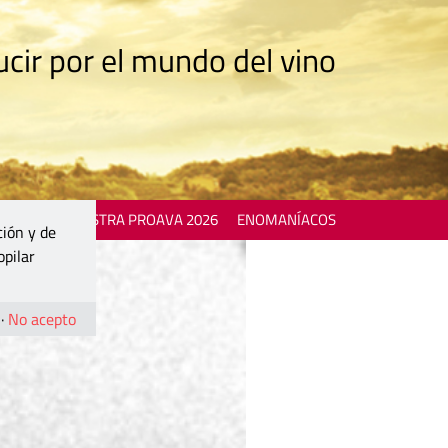
cir por el mundo del vino
 EVENTS
MOSTRA PROAVA 2026
ENOMANÍACOS
ción y de
opilar
·
No acepto