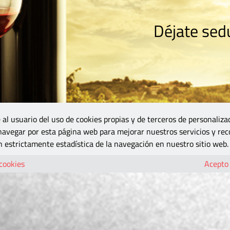
Déjate sedu
RISMO
ZONA DO
VINOS Y MÁS
GASTRONOMÍA
BLOGS
5B
 al usuario del uso de cookies propias y de terceros de personaliza
 navegar por esta página web para mejorar nuestros servicios y rec
 estrictamente estadística de la navegación en nuestro sitio web.
 cookies
Acepto