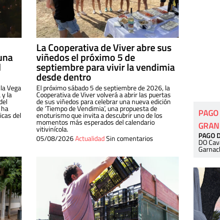
La Cooperativa de Viver abre sus
una
viñedos el próximo 5 de
l
septiembre para vivir la vendimia
desde dentro
 la Vega
El próximo sábado 5 de septiembre de 2026, la
 y la
Cooperativa de Viver volverá a abrir las puertas
del
de sus viñedos para celebrar una nueva edición
 ha
de ‘Tiempo de Vendimia’, una propuesta de
PAGO
cas del
enoturismo que invita a descubrir uno de los
momentos más esperados del calendario
GRAN
vitivinícola.
PAGO 
05/08/2026
Actualidad
Sin comentarios
DO Cav
Garnac