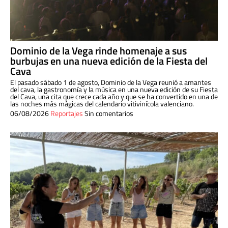
Dominio de la Vega rinde homenaje a sus
burbujas en una nueva edición de la Fiesta del
Cava
El pasado sábado 1 de agosto, Dominio de la Vega reunió a amantes
del cava, la gastronomía y la música en una nueva edición de su Fiesta
del Cava, una cita que crece cada año y que se ha convertido en una de
las noches más mágicas del calendario vitivinícola valenciano.
06/08/2026
Reportajes
Sin comentarios