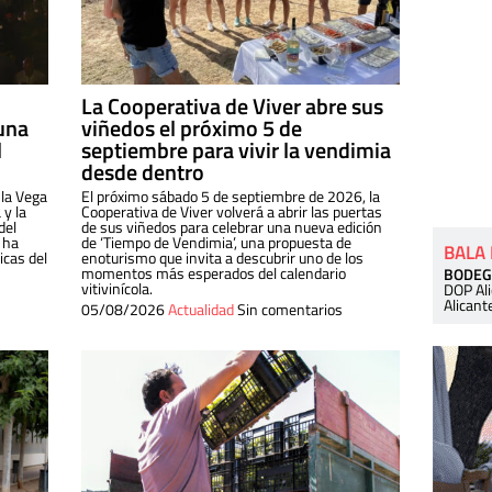
La Cooperativa de Viver abre sus
una
viñedos el próximo 5 de
l
septiembre para vivir la vendimia
desde dentro
 la Vega
El próximo sábado 5 de septiembre de 2026, la
 y la
Cooperativa de Viver volverá a abrir las puertas
del
de sus viñedos para celebrar una nueva edición
 ha
de ‘Tiempo de Vendimia’, una propuesta de
BALA
cas del
enoturismo que invita a descubrir uno de los
momentos más esperados del calendario
BODEG
vitivinícola.
DOP Al
Alicant
05/08/2026
Actualidad
Sin comentarios