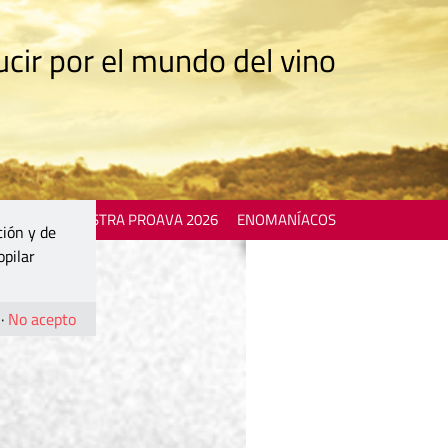
cir por el mundo del vino
 EVENTS
MOSTRA PROAVA 2026
ENOMANÍACOS
ción y de
opilar
·
No acepto