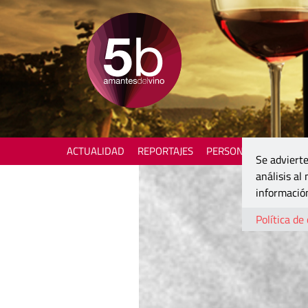
ACTUALIDAD
REPORTAJES
PERSONAJES
ENOTU
Se advierte
análisis al
información
Política de