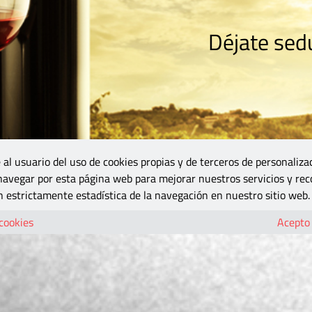
Déjate sedu
RISMO
ZONA DO
VINOS Y MÁS
GASTRONOMÍA
BLOGS
5B
 al usuario del uso de cookies propias y de terceros de personaliza
 navegar por esta página web para mejorar nuestros servicios y rec
 estrictamente estadística de la navegación en nuestro sitio web.
 cookies
Acepto