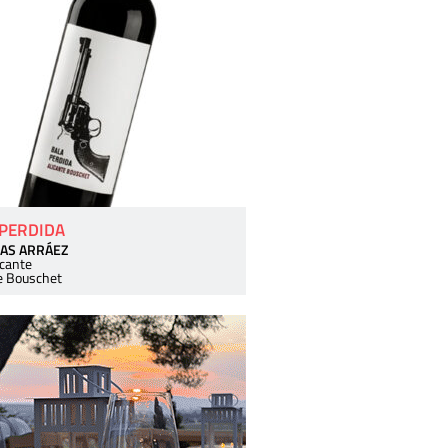
 PERDIDA
AS ARRÁEZ
icante
e Bouschet