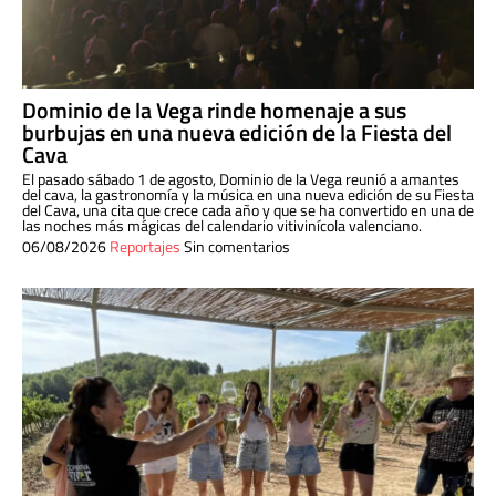
Dominio de la Vega rinde homenaje a sus
burbujas en una nueva edición de la Fiesta del
Cava
El pasado sábado 1 de agosto, Dominio de la Vega reunió a amantes
del cava, la gastronomía y la música en una nueva edición de su Fiesta
del Cava, una cita que crece cada año y que se ha convertido en una de
las noches más mágicas del calendario vitivinícola valenciano.
06/08/2026
Reportajes
Sin comentarios