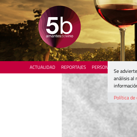
ACTUALIDAD
REPORTAJES
PERSONAJES
ENOTU
Se advierte
análisis al
información
Política de