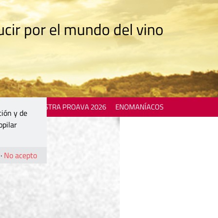
cir por el mundo del vino
 EVENTS
MOSTRA PROAVA 2026
ENOMANÍACOS
ción y de
opilar
·
No acepto