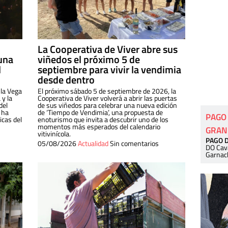
La Cooperativa de Viver abre sus
una
viñedos el próximo 5 de
l
septiembre para vivir la vendimia
desde dentro
 la Vega
El próximo sábado 5 de septiembre de 2026, la
 y la
Cooperativa de Viver volverá a abrir las puertas
del
de sus viñedos para celebrar una nueva edición
 ha
de ‘Tiempo de Vendimia’, una propuesta de
PAGO
cas del
enoturismo que invita a descubrir uno de los
momentos más esperados del calendario
GRAN
vitivinícola.
PAGO 
05/08/2026
Actualidad
Sin comentarios
DO Cav
Garnac