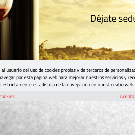
Déjate sedu
RISMO
ZONA DO
VINOS Y MÁS
GASTRONOMÍA
BLOGS
5B
 al usuario del uso de cookies propias y de terceros de personaliza
 navegar por esta página web para mejorar nuestros servicios y rec
 estrictamente estadística de la navegación en nuestro sitio web.
 cookies
Acepto