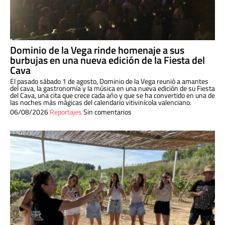
Dominio de la Vega rinde homenaje a sus
burbujas en una nueva edición de la Fiesta del
Cava
El pasado sábado 1 de agosto, Dominio de la Vega reunió a amantes
del cava, la gastronomía y la música en una nueva edición de su Fiesta
del Cava, una cita que crece cada año y que se ha convertido en una de
las noches más mágicas del calendario vitivinícola valenciano.
06/08/2026
Reportajes
Sin comentarios