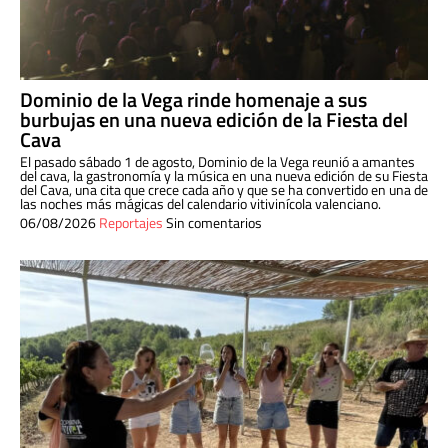
Dominio de la Vega rinde homenaje a sus
burbujas en una nueva edición de la Fiesta del
Cava
El pasado sábado 1 de agosto, Dominio de la Vega reunió a amantes
del cava, la gastronomía y la música en una nueva edición de su Fiesta
del Cava, una cita que crece cada año y que se ha convertido en una de
las noches más mágicas del calendario vitivinícola valenciano.
06/08/2026
Reportajes
Sin comentarios