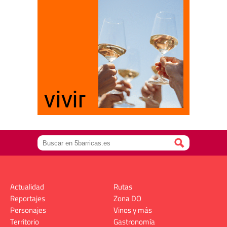
Actualidad
Rutas
Reportajes
Zona DO
Personajes
Vinos y más
Territorio
Gastronomía