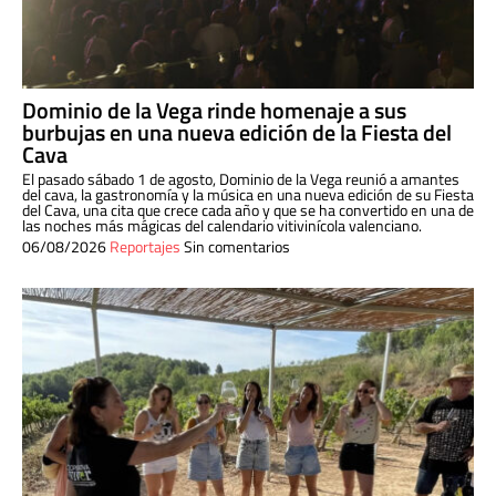
Dominio de la Vega rinde homenaje a sus
burbujas en una nueva edición de la Fiesta del
Cava
El pasado sábado 1 de agosto, Dominio de la Vega reunió a amantes
del cava, la gastronomía y la música en una nueva edición de su Fiesta
del Cava, una cita que crece cada año y que se ha convertido en una de
las noches más mágicas del calendario vitivinícola valenciano.
06/08/2026
Reportajes
Sin comentarios