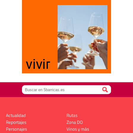
Actualidad
Rutas
Reportajes
Zona DO
Personajes
Vinos y más