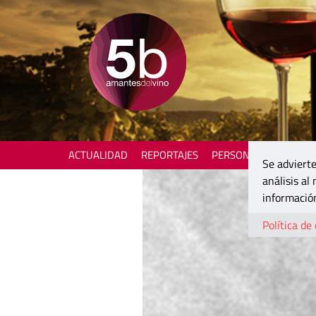
ACTUALIDAD
REPORTAJES
PERSONAJES
ENOTU
Se advierte
análisis al
información
Política de