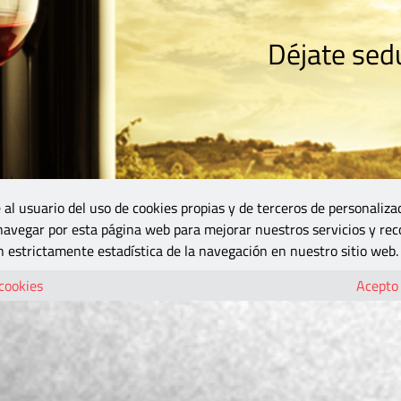
Déjate sedu
RISMO
ZONA DO
VINOS Y MÁS
GASTRONOMÍA
BLOGS
5B
 al usuario del uso de cookies propias y de terceros de personaliza
 navegar por esta página web para mejorar nuestros servicios y rec
 estrictamente estadística de la navegación en nuestro sitio web.
 cookies
Acepto