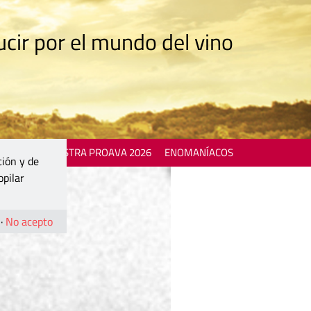
cir por el mundo del vino
 EVENTS
MOSTRA PROAVA 2026
ENOMANÍACOS
ción y de
opilar
·
No acepto