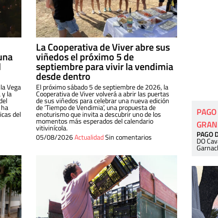
La Cooperativa de Viver abre sus
una
viñedos el próximo 5 de
l
septiembre para vivir la vendimia
desde dentro
 la Vega
El próximo sábado 5 de septiembre de 2026, la
 y la
Cooperativa de Viver volverá a abrir las puertas
del
de sus viñedos para celebrar una nueva edición
 ha
de ‘Tiempo de Vendimia’, una propuesta de
PAGO
cas del
enoturismo que invita a descubrir uno de los
momentos más esperados del calendario
GRAN
vitivinícola.
PAGO 
05/08/2026
Actualidad
Sin comentarios
DO Cav
Garnac