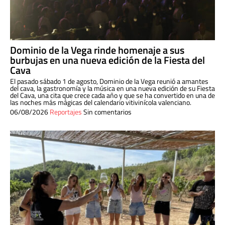
Dominio de la Vega rinde homenaje a sus
burbujas en una nueva edición de la Fiesta del
Cava
El pasado sábado 1 de agosto, Dominio de la Vega reunió a amantes
del cava, la gastronomía y la música en una nueva edición de su Fiesta
del Cava, una cita que crece cada año y que se ha convertido en una de
las noches más mágicas del calendario vitivinícola valenciano.
06/08/2026
Reportajes
Sin comentarios