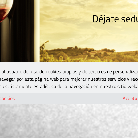
Déjate sedu
RISMO
ZONA DO
VINOS Y MÁS
GASTRONOMÍA
BLOGS
5B
 al usuario del uso de cookies propias y de terceros de personaliza
 navegar por esta página web para mejorar nuestros servicios y rec
 estrictamente estadística de la navegación en nuestro sitio web.
 cookies
Acepto