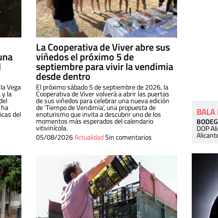
La Cooperativa de Viver abre sus
una
viñedos el próximo 5 de
l
septiembre para vivir la vendimia
desde dentro
 la Vega
El próximo sábado 5 de septiembre de 2026, la
 y la
Cooperativa de Viver volverá a abrir las puertas
del
de sus viñedos para celebrar una nueva edición
 ha
de ‘Tiempo de Vendimia’, una propuesta de
BALA
cas del
enoturismo que invita a descubrir uno de los
momentos más esperados del calendario
BODEG
vitivinícola.
DOP Al
Alicant
05/08/2026
Actualidad
Sin comentarios