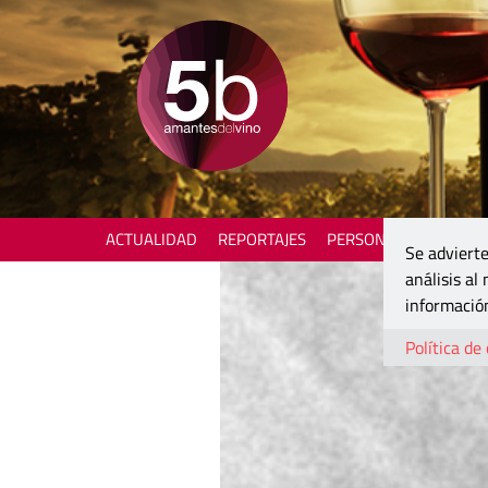
ACTUALIDAD
REPORTAJES
PERSONAJES
ENOTU
Se advierte
análisis al
información
Política de