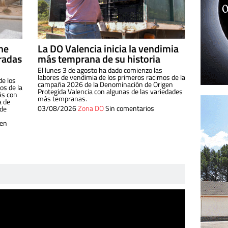
ine
La DO Valencia inicia la vendimia
radas
más temprana de su historia
El lunes 3 de agosto ha dado comienzo las
labores de vendimia de los primeros racimos de la
de los
campaña 2026 de la Denominación de Origen
s de la
Protegida Valencia con algunas de las variedades
ás con
más tempranas.
a de
03/08/2026
Zona DO
Sin comentarios
 de
 en