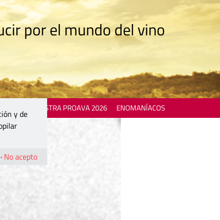
cir por el mundo del vino
 EVENTS
MOSTRA PROAVA 2026
ENOMANÍACOS
ción y de
opilar
·
No acepto