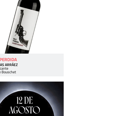
 PERDIDA
AS ARRÁEZ
icante
e Bouschet