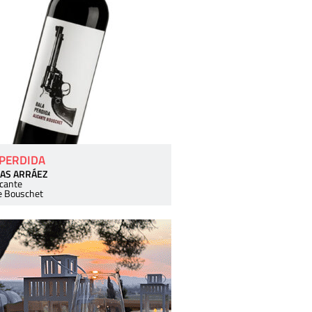
 PERDIDA
AS ARRÁEZ
icante
e Bouschet