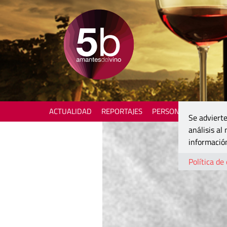
ACTUALIDAD
REPORTAJES
PERSONAJES
ENOTU
Se advierte
análisis al
información
Política de