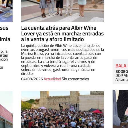
 sus
La cuenta atrás para Albir Wine
Lover ya está en marcha: entradas
dimia
a la venta y aforo limitado
La quinta edición de Albir Wine Lover, uno de los
eventos enogastronómicos más destacados de la
6, la
Marina Baixa, ya ha iniciado su cuenta atrás con
ertas
la puesta en marcha de la venta anticipada de
ición
entradas. La cita tendrá lugar el viernes 4 de
BALA
septiembre y volverá a reunir una cuidada
os
selección de vinos, gastronomía y música en
BODEG
directo.
DOP Al
04/08/2026
Actualidad
Sin comentarios
Alicant