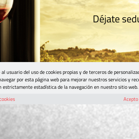
Déjate sedu
RISMO
ZONA DO
VINOS Y MÁS
GASTRONOMÍA
BLOGS
5B
 al usuario del uso de cookies propias y de terceros de personaliza
 navegar por esta página web para mejorar nuestros servicios y rec
 estrictamente estadística de la navegación en nuestro sitio web.
 cookies
Acepto