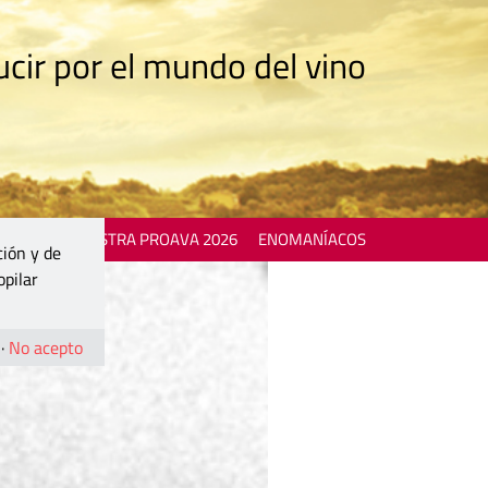
cir por el mundo del vino
 EVENTS
MOSTRA PROAVA 2026
ENOMANÍACOS
ción y de
opilar
·
No acepto