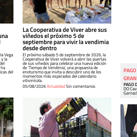
La Cooperativa de Viver abre sus
una
viñedos el próximo 5 de
l
septiembre para vivir la vendimia
desde dentro
 la Vega
El próximo sábado 5 de septiembre de 2026, la
 y la
Cooperativa de Viver volverá a abrir las puertas
del
de sus viñedos para celebrar una nueva edición
 ha
de ‘Tiempo de Vendimia’, una propuesta de
PAGO
cas del
enoturismo que invita a descubrir uno de los
momentos más esperados del calendario
GRAN
vitivinícola.
PAGO 
05/08/2026
Actualidad
Sin comentarios
DO Cav
Garnac