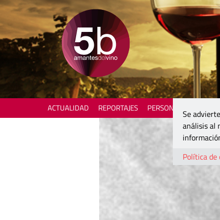
ACTUALIDAD
REPORTAJES
PERSONAJES
ENOTU
Se advierte
análisis al
información
Política de