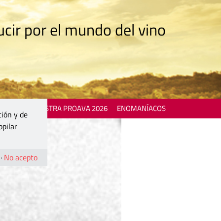
cir por el mundo del vino
 EVENTS
MOSTRA PROAVA 2026
ENOMANÍACOS
ción y de
opilar
·
No acepto