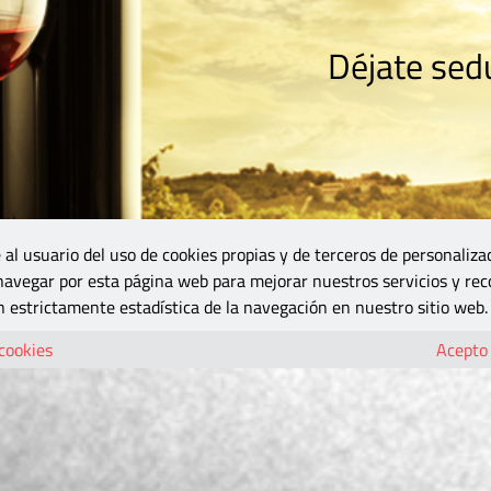
Déjate sedu
RISMO
ZONA DO
VINOS Y MÁS
GASTRONOMÍA
BLOGS
5B
 al usuario del uso de cookies propias y de terceros de personaliza
 navegar por esta página web para mejorar nuestros servicios y rec
 estrictamente estadística de la navegación en nuestro sitio web.
 cookies
Acepto