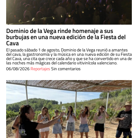
Dominio de la Vega rinde homenaje a sus
burbujas en una nueva edición de la Fiesta del
Cava
El pasado sábado 1 de agosto, Dominio de la Vega reunió a amantes
del cava, la gastronomía y la música en una nueva edición de su Fiesta
del Cava, una cita que crece cada año y que se ha convertido en una de
las noches más mágicas del calendario vitivinícola valenciano.
06/08/2026
Reportajes
Sin comentarios