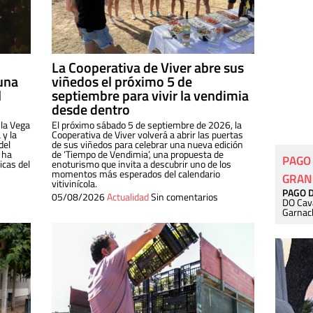
La Cooperativa de Viver abre sus
una
viñedos el próximo 5 de
l
septiembre para vivir la vendimia
desde dentro
 la Vega
El próximo sábado 5 de septiembre de 2026, la
 y la
Cooperativa de Viver volverá a abrir las puertas
del
de sus viñedos para celebrar una nueva edición
 ha
de ‘Tiempo de Vendimia’, una propuesta de
PAGO
cas del
enoturismo que invita a descubrir uno de los
momentos más esperados del calendario
GRAN
vitivinícola.
PAGO 
05/08/2026
Actualidad
Sin comentarios
DO Cav
Garnac