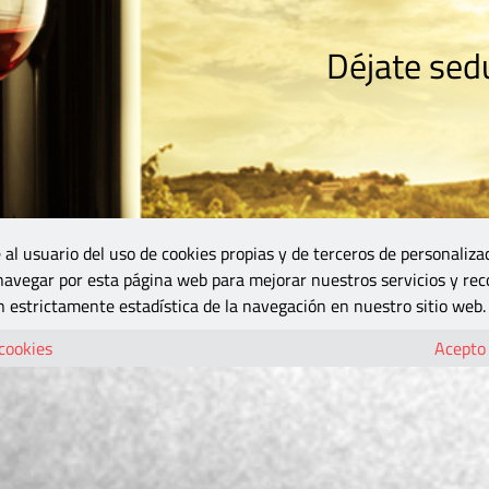
Déjate sedu
RISMO
ZONA DO
VINOS Y MÁS
GASTRONOMÍA
BLOGS
5B
 al usuario del uso de cookies propias y de terceros de personaliza
 navegar por esta página web para mejorar nuestros servicios y rec
 estrictamente estadística de la navegación en nuestro sitio web.
 cookies
Acepto