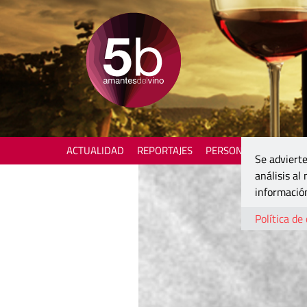
ACTUALIDAD
REPORTAJES
PERSONAJES
ENOTU
Se advierte
análisis al
información
Política de