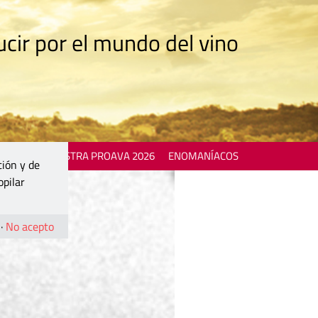
cir por el mundo del vino
 EVENTS
MOSTRA PROAVA 2026
ENOMANÍACOS
ción y de
opilar
·
No acepto