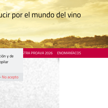
cir por el mundo del vino
 EVENTS
MOSTRA PROAVA 2026
ENOMANÍACOS
ción y de
opilar
·
No acepto