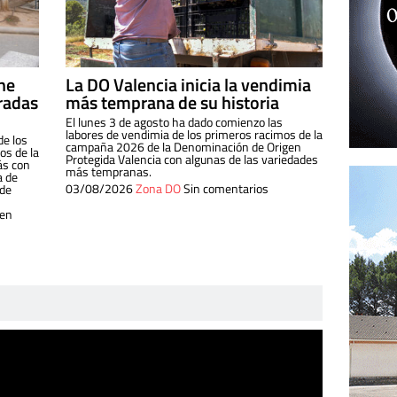
ine
La DO Valencia inicia la vendimia
radas
más temprana de su historia
El lunes 3 de agosto ha dado comienzo las
labores de vendimia de los primeros racimos de la
de los
campaña 2026 de la Denominación de Origen
s de la
Protegida Valencia con algunas de las variedades
ás con
más tempranas.
a de
03/08/2026
Zona DO
Sin comentarios
 de
 en