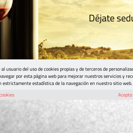
Déjate sedu
RISMO
ZONA DO
VINOS Y MÁS
GASTRONOMÍA
BLOGS
5B
 al usuario del uso de cookies propias y de terceros de personaliza
 navegar por esta página web para mejorar nuestros servicios y rec
 estrictamente estadística de la navegación en nuestro sitio web.
 cookies
Acepto