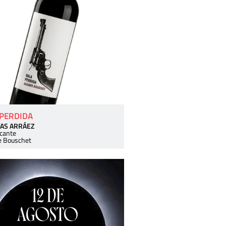
 PERDIDA
AS ARRÁEZ
icante
e Bouschet