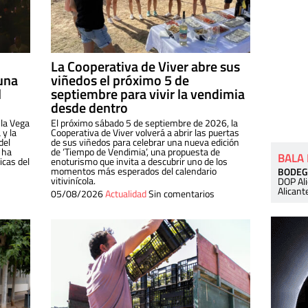
La Cooperativa de Viver abre sus
una
viñedos el próximo 5 de
l
septiembre para vivir la vendimia
desde dentro
 la Vega
El próximo sábado 5 de septiembre de 2026, la
 y la
Cooperativa de Viver volverá a abrir las puertas
del
de sus viñedos para celebrar una nueva edición
 ha
de ‘Tiempo de Vendimia’, una propuesta de
BALA
cas del
enoturismo que invita a descubrir uno de los
momentos más esperados del calendario
BODEG
vitivinícola.
DOP Al
Alicant
05/08/2026
Actualidad
Sin comentarios