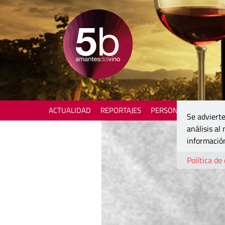
ACTUALIDAD
REPORTAJES
PERSONAJES
ENOTU
Se advierte
análisis al
información
Política de