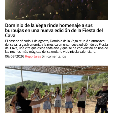
Dominio de la Vega rinde homenaje a sus
burbujas en una nueva edición de la Fiesta del
Cava
El pasado sábado 1 de agosto, Dominio de la Vega reunió a amantes
del cava, la gastronomía y la música en una nueva edición de su Fiesta
del Cava, una cita que crece cada año y que se ha convertido en una de
las noches más mágicas del calendario vitivinícola valenciano.
06/08/2026
Reportajes
Sin comentarios