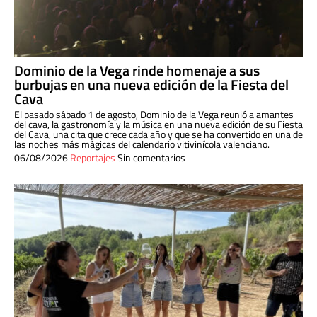
Dominio de la Vega rinde homenaje a sus
burbujas en una nueva edición de la Fiesta del
Cava
El pasado sábado 1 de agosto, Dominio de la Vega reunió a amantes
del cava, la gastronomía y la música en una nueva edición de su Fiesta
del Cava, una cita que crece cada año y que se ha convertido en una de
las noches más mágicas del calendario vitivinícola valenciano.
06/08/2026
Reportajes
Sin comentarios