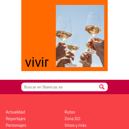
Actualidad
Rutas
Reportajes
Zona DO
Personajes
Vinos y más