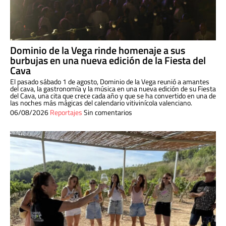
Dominio de la Vega rinde homenaje a sus
burbujas en una nueva edición de la Fiesta del
Cava
El pasado sábado 1 de agosto, Dominio de la Vega reunió a amantes
del cava, la gastronomía y la música en una nueva edición de su Fiesta
del Cava, una cita que crece cada año y que se ha convertido en una de
las noches más mágicas del calendario vitivinícola valenciano.
06/08/2026
Reportajes
Sin comentarios