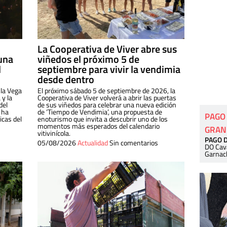
La Cooperativa de Viver abre sus
una
viñedos el próximo 5 de
l
septiembre para vivir la vendimia
desde dentro
 la Vega
El próximo sábado 5 de septiembre de 2026, la
 y la
Cooperativa de Viver volverá a abrir las puertas
del
de sus viñedos para celebrar una nueva edición
 ha
de ‘Tiempo de Vendimia’, una propuesta de
PAGO
cas del
enoturismo que invita a descubrir uno de los
momentos más esperados del calendario
GRAN
vitivinícola.
PAGO 
05/08/2026
Actualidad
Sin comentarios
DO Cav
Garnac