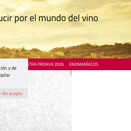
cir por el mundo del vino
 EVENTS
MOSTRA PROAVA 2026
ENOMANÍACOS
ción y de
opilar
·
No acepto