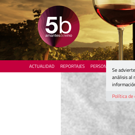
ACTUALIDAD
REPORTAJES
PERSONAJES
ENOTU
Se advierte
análisis al
información
Política de