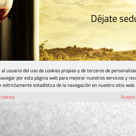
Déjate sedu
RISMO
ZONA DO
VINOS Y MÁS
GASTRONOMÍA
BLOGS
5B
 al usuario del uso de cookies propias y de terceros de personaliza
 navegar por esta página web para mejorar nuestros servicios y rec
 estrictamente estadística de la navegación en nuestro sitio web.
 cookies
Acepto