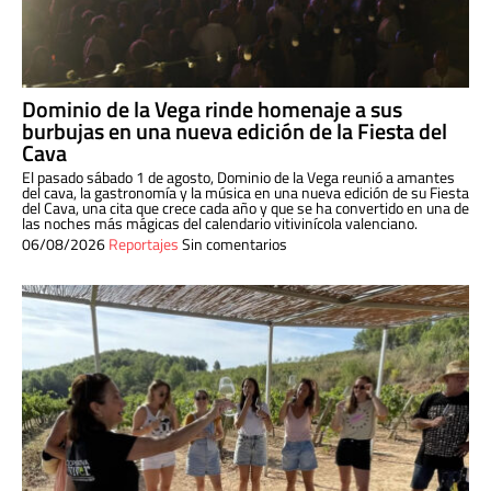
Dominio de la Vega rinde homenaje a sus
burbujas en una nueva edición de la Fiesta del
Cava
El pasado sábado 1 de agosto, Dominio de la Vega reunió a amantes
del cava, la gastronomía y la música en una nueva edición de su Fiesta
del Cava, una cita que crece cada año y que se ha convertido en una de
las noches más mágicas del calendario vitivinícola valenciano.
06/08/2026
Reportajes
Sin comentarios