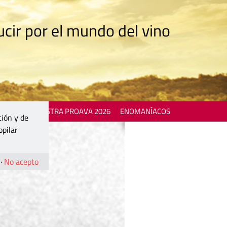
cir por el mundo del vino
 EVENTS
MOSTRA PROAVA 2026
ENOMANÍACOS
ción y de
opilar
·
No acepto