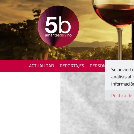
ACTUALIDAD
REPORTAJES
PERSONAJES
ENOTU
Se advierte
análisis al
información
Política de