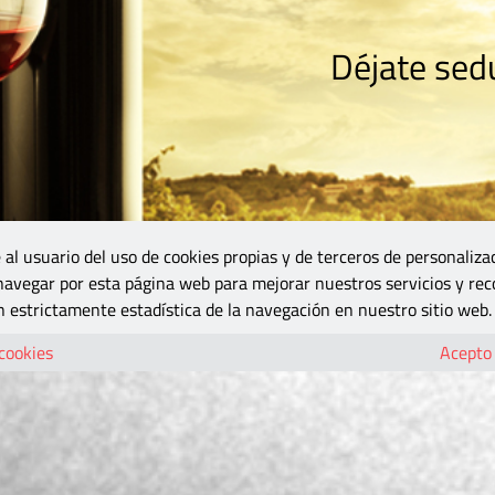
Déjate sedu
RISMO
ZONA DO
VINOS Y MÁS
GASTRONOMÍA
BLOGS
5B
 al usuario del uso de cookies propias y de terceros de personaliza
 navegar por esta página web para mejorar nuestros servicios y rec
 estrictamente estadística de la navegación en nuestro sitio web.
 cookies
Acepto