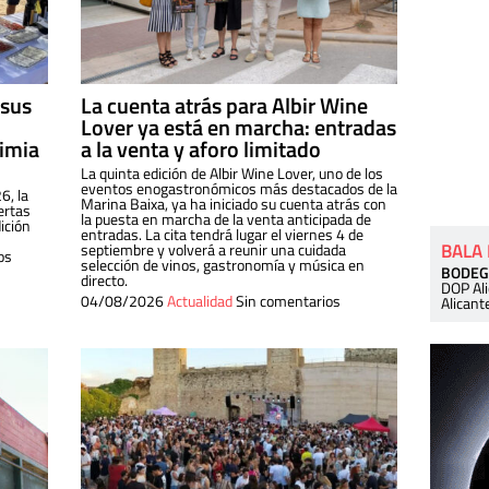
 sus
La cuenta atrás para Albir Wine
Lover ya está en marcha: entradas
dimia
a la venta y aforo limitado
La quinta edición de Albir Wine Lover, uno de los
eventos enogastronómicos más destacados de la
6, la
Marina Baixa, ya ha iniciado su cuenta atrás con
ertas
la puesta en marcha de la venta anticipada de
ición
entradas. La cita tendrá lugar el viernes 4 de
BALA
septiembre y volverá a reunir una cuidada
os
selección de vinos, gastronomía y música en
BODEG
directo.
DOP Al
04/08/2026
Actualidad
Sin comentarios
Alicant