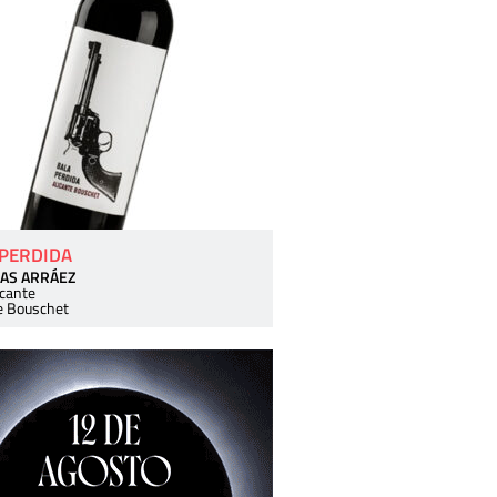
 PERDIDA
AS ARRÁEZ
icante
e Bouschet