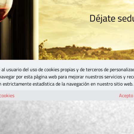
Déjate sedu
RISMO
ZONA DO
VINOS Y MÁS
GASTRONOMÍA
BLOGS
5B
 al usuario del uso de cookies propias y de terceros de personaliza
 navegar por esta página web para mejorar nuestros servicios y rec
 estrictamente estadística de la navegación en nuestro sitio web.
 cookies
Acepto