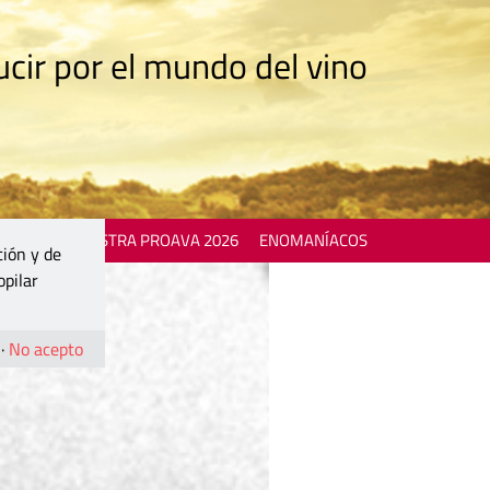
cir por el mundo del vino
 EVENTS
MOSTRA PROAVA 2026
ENOMANÍACOS
ción y de
opilar
·
No acepto