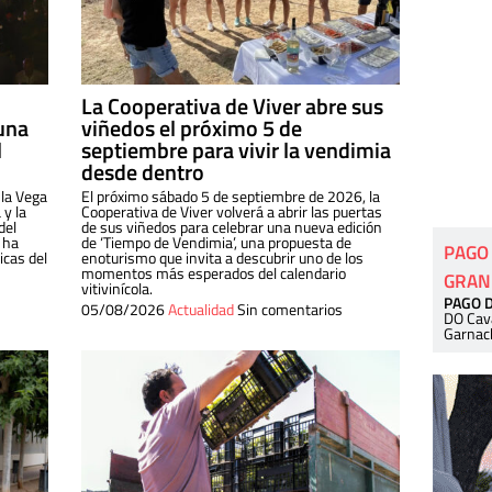
La Cooperativa de Viver abre sus
una
viñedos el próximo 5 de
l
septiembre para vivir la vendimia
desde dentro
 la Vega
El próximo sábado 5 de septiembre de 2026, la
 y la
Cooperativa de Viver volverá a abrir las puertas
del
de sus viñedos para celebrar una nueva edición
 ha
de ‘Tiempo de Vendimia’, una propuesta de
PAGO
cas del
enoturismo que invita a descubrir uno de los
momentos más esperados del calendario
GRAN
vitivinícola.
PAGO 
05/08/2026
Actualidad
Sin comentarios
DO Cav
Garnac