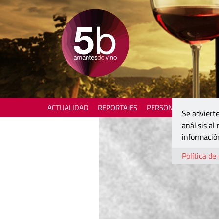
ACTUALIDAD
REPORTAJES
PERSONAJES
ENOTU
Se advierte
análisis al
información
Política de