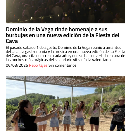
Dominio de la Vega rinde homenaje a sus
burbujas en una nueva edición de la Fiesta del
Cava
El pasado sábado 1 de agosto, Dominio de la Vega reunió a amantes
del cava, la gastronomía y la música en una nueva edición de su Fiesta
del Cava, una cita que crece cada año y que se ha convertido en una de
las noches más mágicas del calendario vitivinícola valenciano.
06/08/2026
Reportajes
Sin comentarios