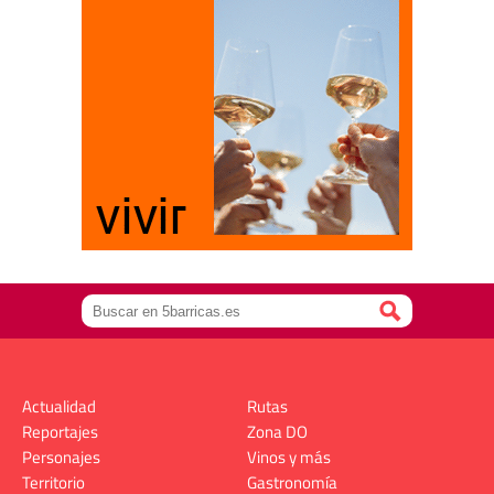
Actualidad
Rutas
Reportajes
Zona DO
Personajes
Vinos y más
Territorio
Gastronomía