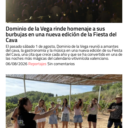
Dominio de la Vega rinde homenaje a sus
burbujas en una nueva edición de la Fiesta del
Cava
El pasado sábado 1 de agosto, Dominio de la Vega reunió a amantes
del cava, la gastronomía y la música en una nueva edición de su Fiesta
del Cava, una cita que crece cada año y que se ha convertido en una de
las noches más mágicas del calendario vitivinícola valenciano.
06/08/2026
Reportajes
Sin comentarios