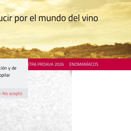
cir por el mundo del vino
 EVENTS
MOSTRA PROAVA 2026
ENOMANÍACOS
ción y de
opilar
·
No acepto