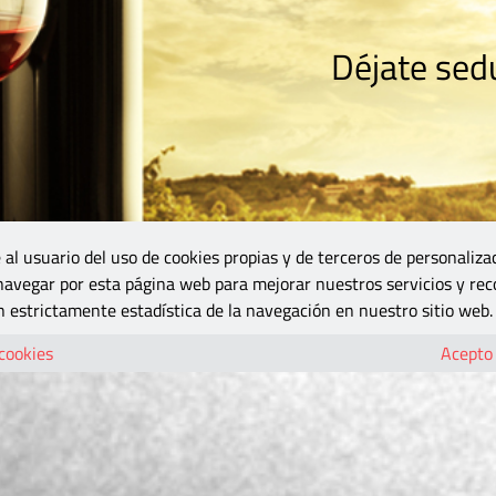
Déjate sedu
RISMO
ZONA DO
VINOS Y MÁS
GASTRONOMÍA
BLOGS
5B
 al usuario del uso de cookies propias y de terceros de personaliza
 navegar por esta página web para mejorar nuestros servicios y rec
 estrictamente estadística de la navegación en nuestro sitio web.
 cookies
Acepto