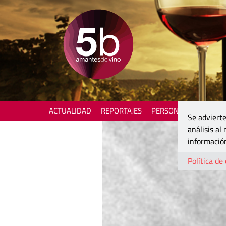
ACTUALIDAD
REPORTAJES
PERSONAJES
ENOTU
Se advierte
análisis al
información
Política de