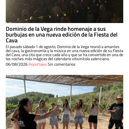
Dominio de la Vega rinde homenaje a sus
burbujas en una nueva edición de la Fiesta del
Cava
El pasado sábado 1 de agosto, Dominio de la Vega reunió a amantes
del cava, la gastronomía y la música en una nueva edición de su Fiesta
del Cava, una cita que crece cada año y que se ha convertido en una de
las noches más mágicas del calendario vitivinícola valenciano.
06/08/2026
Reportajes
Sin comentarios