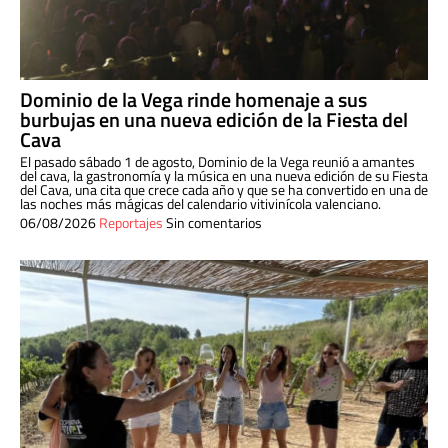
Dominio de la Vega rinde homenaje a sus
burbujas en una nueva edición de la Fiesta del
Cava
El pasado sábado 1 de agosto, Dominio de la Vega reunió a amantes
del cava, la gastronomía y la música en una nueva edición de su Fiesta
del Cava, una cita que crece cada año y que se ha convertido en una de
las noches más mágicas del calendario vitivinícola valenciano.
06/08/2026
Reportajes
Sin comentarios