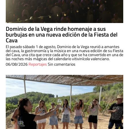
Dominio de la Vega rinde homenaje a sus
burbujas en una nueva edición de la Fiesta del
Cava
El pasado sábado 1 de agosto, Dominio de la Vega reunió a amantes
del cava, la gastronomía y la música en una nueva edición de su Fiesta
del Cava, una cita que crece cada año y que se ha convertido en una de
las noches más mágicas del calendario vitivinícola valenciano.
06/08/2026
Reportajes
Sin comentarios