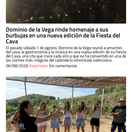
Dominio de la Vega rinde homenaje a sus
burbujas en una nueva edición de la Fiesta del
Cava
El pasado sábado 1 de agosto, Dominio de la Vega reunió a amantes
del cava, la gastronomía y la música en una nueva edición de su Fiesta
del Cava, una cita que crece cada año y que se ha convertido en una de
las noches más mágicas del calendario vitivinícola valenciano.
06/08/2026
Reportajes
Sin comentarios