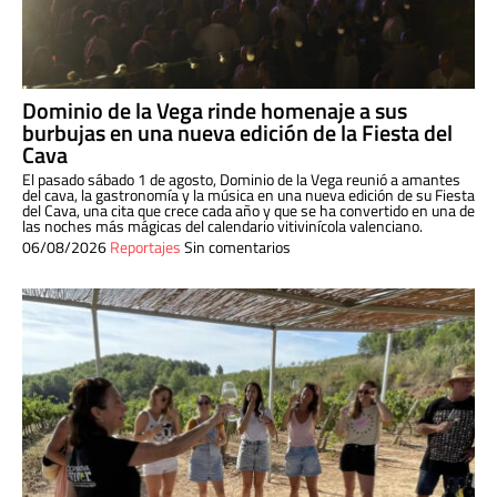
Dominio de la Vega rinde homenaje a sus
burbujas en una nueva edición de la Fiesta del
Cava
El pasado sábado 1 de agosto, Dominio de la Vega reunió a amantes
del cava, la gastronomía y la música en una nueva edición de su Fiesta
del Cava, una cita que crece cada año y que se ha convertido en una de
las noches más mágicas del calendario vitivinícola valenciano.
06/08/2026
Reportajes
Sin comentarios