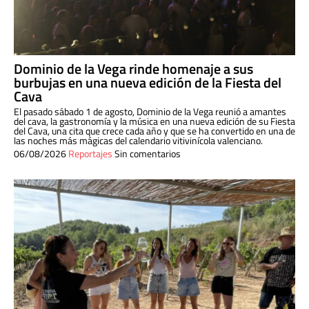
Dominio de la Vega rinde homenaje a sus
burbujas en una nueva edición de la Fiesta del
Cava
El pasado sábado 1 de agosto, Dominio de la Vega reunió a amantes
del cava, la gastronomía y la música en una nueva edición de su Fiesta
del Cava, una cita que crece cada año y que se ha convertido en una de
las noches más mágicas del calendario vitivinícola valenciano.
06/08/2026
Reportajes
Sin comentarios