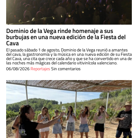
Dominio de la Vega rinde homenaje a sus
burbujas en una nueva edición de la Fiesta del
Cava
El pasado sábado 1 de agosto, Dominio de la Vega reunió a amantes
del cava, la gastronomía y la música en una nueva edición de su Fiesta
del Cava, una cita que crece cada año y que se ha convertido en una de
las noches más mágicas del calendario vitivinícola valenciano.
06/08/2026
Reportajes
Sin comentarios