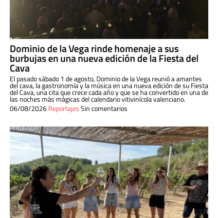
Dominio de la Vega rinde homenaje a sus
burbujas en una nueva edición de la Fiesta del
Cava
El pasado sábado 1 de agosto, Dominio de la Vega reunió a amantes
del cava, la gastronomía y la música en una nueva edición de su Fiesta
del Cava, una cita que crece cada año y que se ha convertido en una de
las noches más mágicas del calendario vitivinícola valenciano.
06/08/2026
Reportajes
Sin comentarios