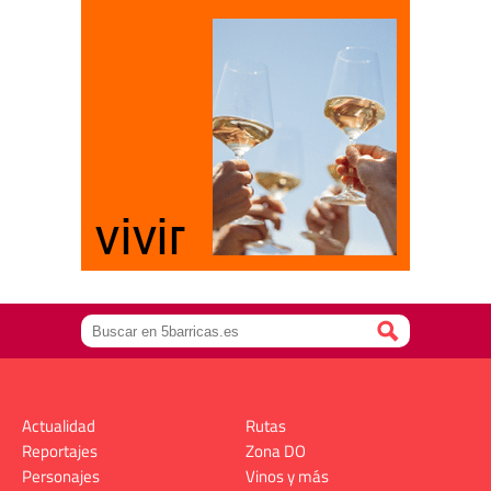
Actualidad
Rutas
Reportajes
Zona DO
Personajes
Vinos y más